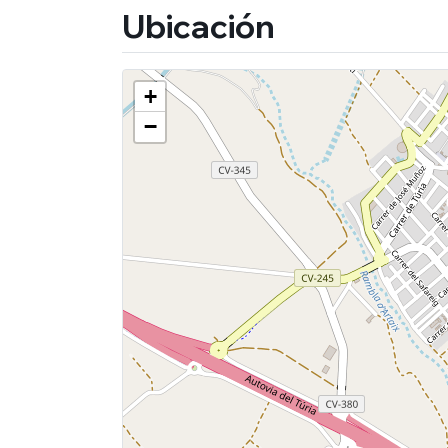
Ubicación
+
−