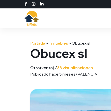
Saltar
al
Portada
»
Inmuebles
»
Obucex sl
contenido
Obucex sl
Otro
(venta) /
33 visualizaciones
Publicado hace 5 meses
/
VALENCIA