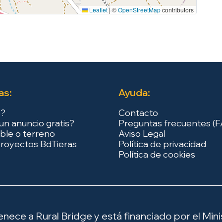
Leaflet
|
©
OpenStreetMap
contributors
as:
Ayuda:
s?
Contacto
un anuncio gratis?
Preguntas frecuentes (
ble o terreno
Aviso Legal
royectos BdTieras
Política de privacidad
Política de cookies
ece a Rural Bridge y está financiado por el Minis