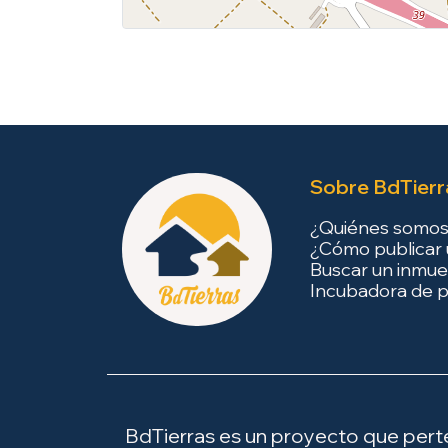
Sobre BdTierr
¿Quiénes somo
¿Cómo publicar 
Buscar un inmue
Incubadora de p
BdTierras es un proyecto que perten