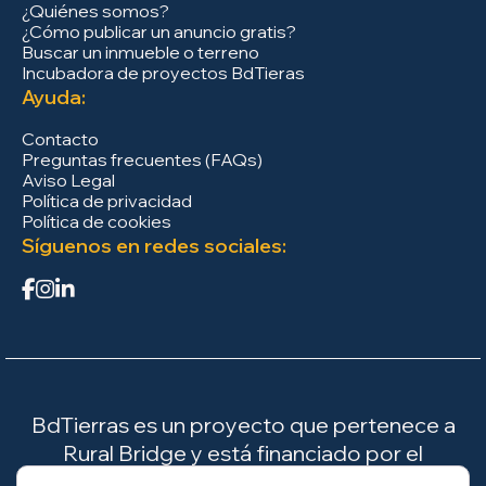
¿Quiénes somos?
¿Cómo publicar un anuncio gratis?
Buscar un inmueble o terreno
Incubadora de proyectos BdTieras
Ayuda:
Contacto
Preguntas frecuentes (FAQs)
Aviso Legal
Política de privacidad
Política de cookies
Síguenos en redes sociales:
BdTierras es un proyecto que pertenece a
Rural Bridge y está financiado por el
Ministerio para la Transición Ecológica y el