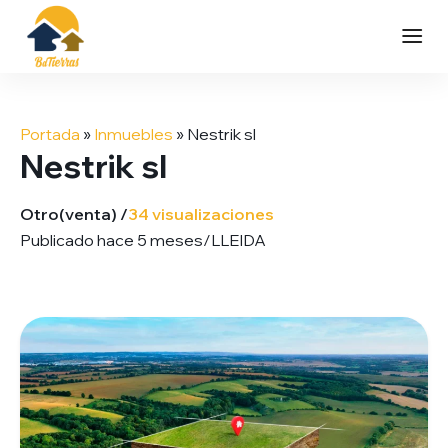
Saltar
al
Portada
»
Inmuebles
»
Nestrik sl
contenido
Nestrik sl
Otro
(venta) /
34 visualizaciones
Publicado hace 5 meses
/
LLEIDA