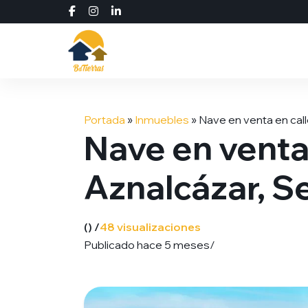
Saltar
al
Portada
»
Inmuebles
»
Nave en venta en calle
contenido
Nave en venta 
Aznalcázar, Se
() /
48 visualizaciones
Publicado hace 5 meses
/