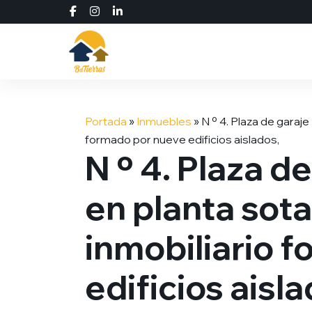
Saltar
al
Portada
»
Inmuebles
»
N º 4. Plaza de garaje
contenido
formado por nueve edificios aislados,
N º 4. Plaza d
en planta sot
inmobiliario 
edificios aisla