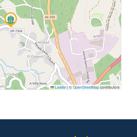
Leaflet
|
©
OpenStreetMap
contributors