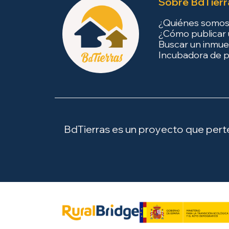
Sobre BdTierr
¿Quiénes somo
¿Cómo publicar 
Buscar un inmue
Incubadora de p
BdTierras es un proyecto que perten