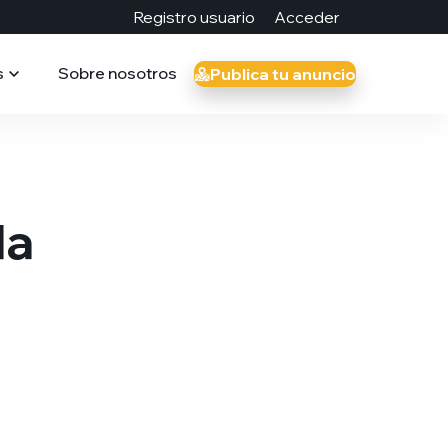
Registro usuario
Acceder
s
Sobre nosotros
Publica tu anuncio
da