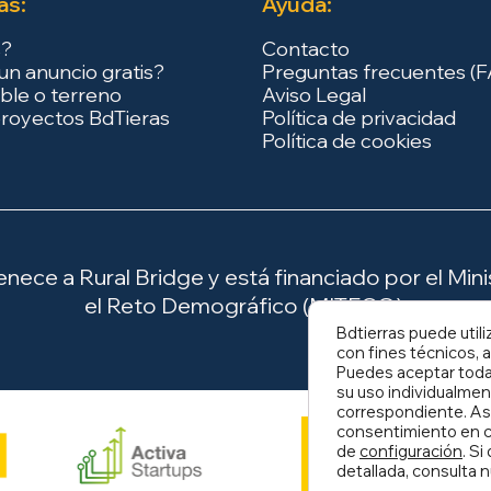
as:
Ayuda:
s?
Contacto
un anuncio gratis?
Preguntas frecuentes (
ble o terreno
Aviso Legal
royectos BdTieras
Política de privacidad
Política de cookies
ece a Rural Bridge y está financiado por el Minis
el Reto Demográfico (MITECO).
Bdtierras puede utili
con fines técnicos, a
Puedes aceptar todas
su uso individualmen
correspondiente. As
consentimiento en c
de
configuración
. S
detallada, consulta 