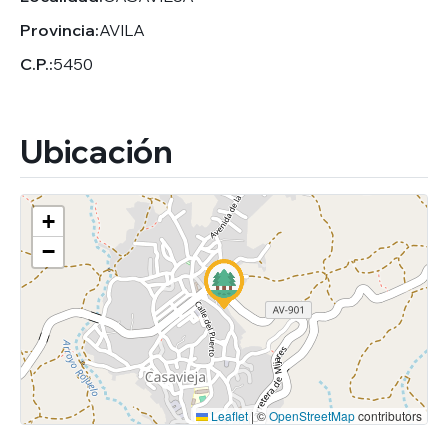
Provincia:
AVILA
C.P.:
5450
Ubicación
+
−
Leaflet
|
©
OpenStreetMap
contributors