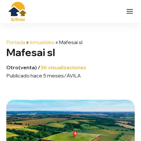
Saltar
al
Portada
»
Inmuebles
»
Mafesai sl
contenido
Mafesai sl
Otro
(venta) /
36 visualizaciones
Publicado hace 5 meses
/
AVILA