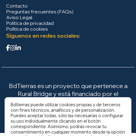
Contacto
Preguntas frecuentes (FAQs)
Aviso Legal
Política de privacidad
Política de cookies
Síguenos en redes sociales:
BdTierras es un proyecto que pertenece a
Rural Bridge y está financiado por el
Ministerio para la Transición Ecológica y el
Bdtierras puede utilizar cookies propias y de terceros
Reto Demográfico (MITECO).
con fines técnicos, analíticos y de personalización.
Puedes aceptar todas, sólo las necesarias o configurar
su uso individualmente clicando en el botón
correspondiente. Asimismo, podrás revocar tu
consentimiento en cualquier momento desde la opción