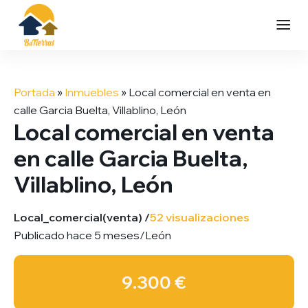
Saltar
al
Portada
»
Inmuebles
»
Local comercial en venta en
contenido
calle Garcia Buelta, Villablino, León
Local comercial en venta
en calle Garcia Buelta,
Villablino, León
Local_comercial
(venta) /
52 visualizaciones
Publicado hace 5 meses
/
León
9.300 €