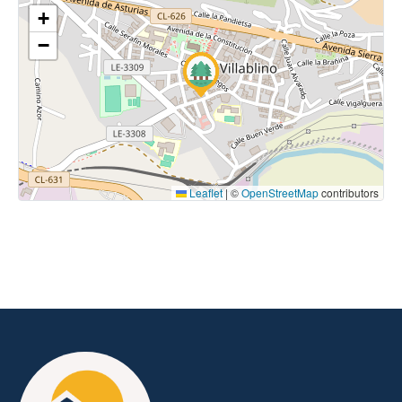
+
−
Leaflet
|
©
OpenStreetMap
contributors