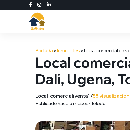
Saltar
al
Portada
»
Inmuebles
»
Local comercial en ve
contenido
Local comercia
Dali, Ugena, T
Local_comercial
(venta) /
55 visualizacio
Publicado hace 5 meses
/
Toledo