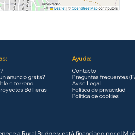
Leaflet
|
©
OpenStreetMap
contributors
as:
Ayuda:
s?
Contacto
un anuncio gratis?
Preguntas frecuentes (
ble o terreno
Aviso Legal
royectos BdTieras
Política de privacidad
Política de cookies
ece a Rural Bridge y está financiado por el Minis