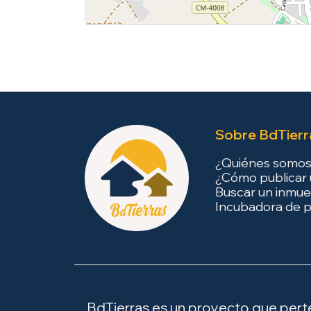
Sobre BdTierr
¿Quiénes somo
¿Cómo publicar 
Buscar un inmue
Incubadora de p
BdTierras es un proyecto que perten