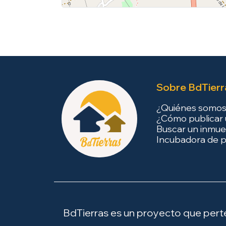
Sobre BdTierr
¿Quiénes somo
¿Cómo publicar 
Buscar un inmue
Incubadora de p
BdTierras es un proyecto que perten