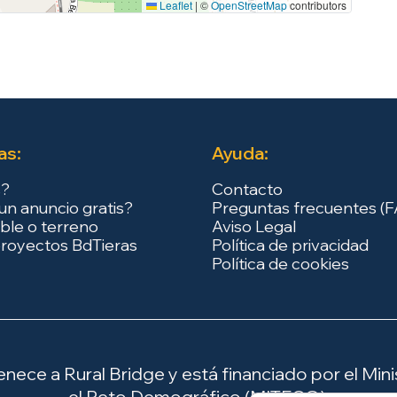
Leaflet
|
©
OpenStreetMap
contributors
as:
Ayuda:
s?
Contacto
un anuncio gratis?
Preguntas frecuentes (
ble o terreno
Aviso Legal
royectos BdTieras
Política de privacidad
Política de cookies
ece a Rural Bridge y está financiado por el Minis
el Reto Demográfico (MITECO).