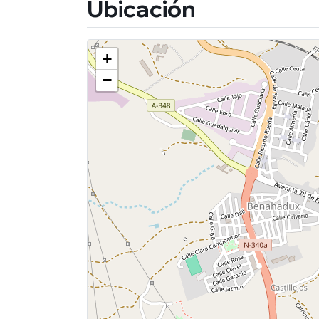
Ubicación
+
−