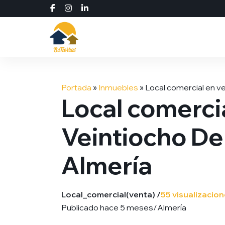
Saltar
al
Portada
»
Inmuebles
»
Local comercial en v
contenido
Local comerci
Veintiocho De
Almería
Local_comercial
(venta) /
55 visualizacio
Publicado hace 5 meses
/
Almería