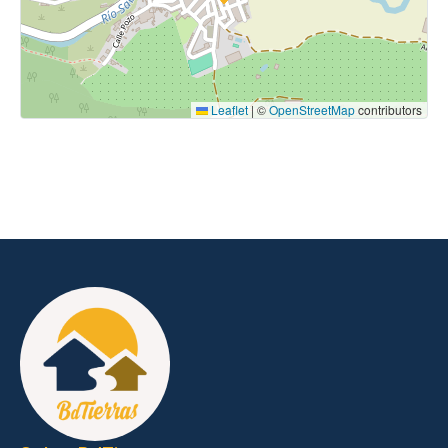
Leaflet
|
©
OpenStreetMap
contributors