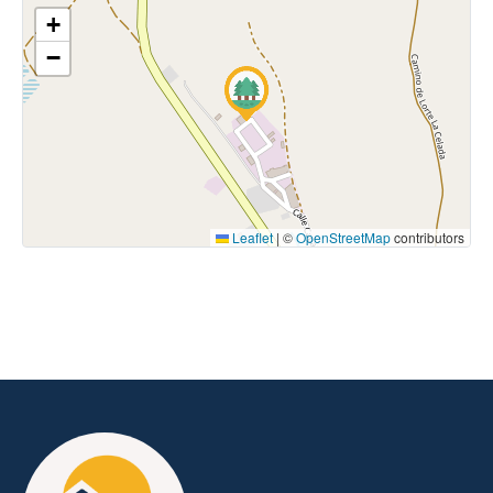
+
−
Leaflet
|
©
OpenStreetMap
contributors