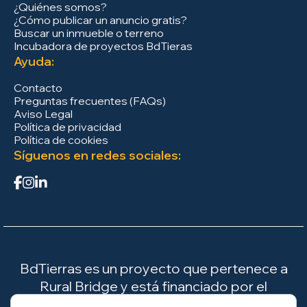
¿Quiénes somos?
¿Cómo publicar un anuncio gratis?
Buscar un inmueble o terreno
Incubadora de proyectos BdTieras
Ayuda:
Contacto
Preguntas frecuentes (FAQs)
Aviso Legal
Política de privacidad
Política de cookies
Síguenos en redes sociales:
BdTierras es un proyecto que pertenece a
Rural Bridge y está financiado por el
Ministerio para la Transición Ecológica y el