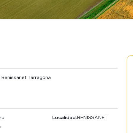
n Benissanet, Tarragona
ro
Localidad:
BENISSANET
7