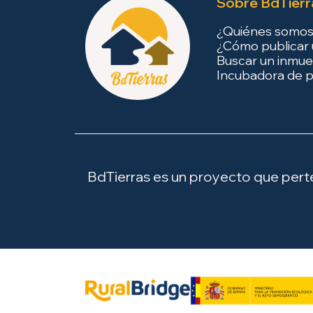
Sobre BdTierr
¿Quiénes somo
¿Cómo publicar 
Buscar un inmue
Incubadora de p
BdTierras es un proyecto que perten