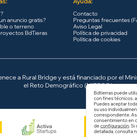
as:
Ayuda:
s?
Contacto
un anuncio gratis?
Preguntas frecuentes (
ble o terreno
Aviso Legal
royectos BdTieras
Política de privacidad
Política de cookies
ece a Rural Bridge y está financiado por el Minis
el Reto Demográfico (MITECO).
Bdtierras puede utili
con fines técnicos, a
Puedes aceptar todas
su uso individualmen
correspondiente. As
consentimiento en c
de
configuración
. S
detallada, consulta 