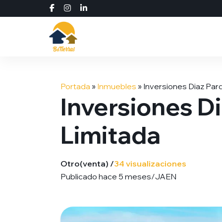
Saltar
al
Portada
»
Inmuebles
»
Inversiones Diaz Par
contenido
Inversiones D
Limitada
Otro
(venta) /
34 visualizaciones
Publicado hace 5 meses
/
JAEN