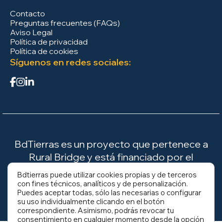
Contacto
Preguntas frecuentes (FAQs)
Aviso Legal
Política de privacidad
Política de cookies
Síguenos en redes sociales:
BdTierras es un proyecto que pertenece a
Rural Bridge y está financiado por el
Ministerio para la Transición Ecológica y el
Bdtierras puede utilizar cookies propias y de terceros
Reto Demográfico (MITECO).
con fines técnicos, analíticos y de personalización.
Puedes aceptar todas, sólo las necesarias o configurar
su uso individualmente clicando en el botón
correspondiente. Asimismo, podrás revocar tu
consentimiento en cualquier momento desde la opción