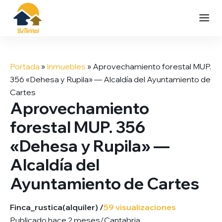
Saltar
al
Portada
»
Inmuebles
»
Aprovechamiento forestal MUP.
contenido
356 «Dehesa y Rupila» — Alcaldía del Ayuntamiento de
Cartes
Aprovechamiento
forestal MUP. 356
«Dehesa y Rupila» —
Alcaldía del
Ayuntamiento de Cartes
Finca_rustica
(alquiler) /
59 visualizaciones
Publicado hace 2 meses
/
Cantabria