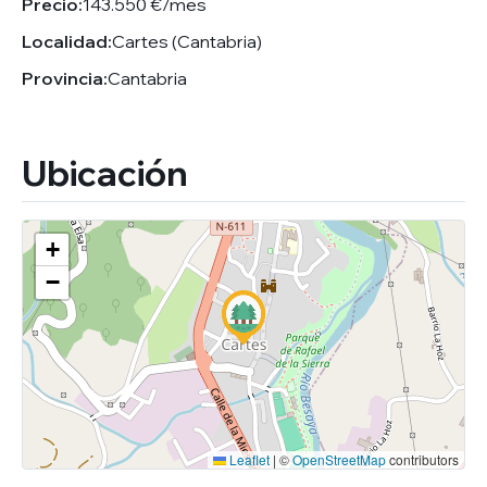
Precio:
143.550 €/mes
Localidad:
Cartes (Cantabria)
Provincia:
Cantabria
Ubicación
+
−
Leaflet
|
©
OpenStreetMap
contributors