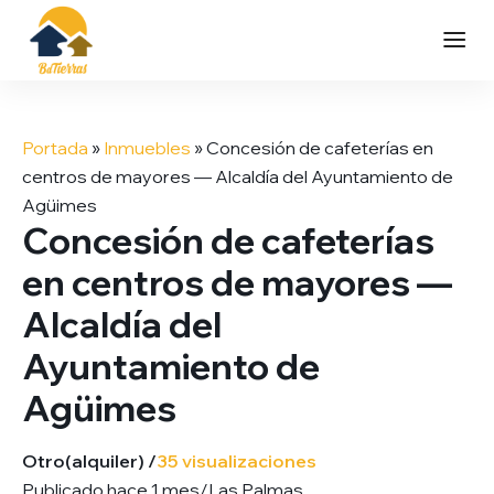
Saltar
al
Portada
»
Inmuebles
»
Concesión de cafeterías en
contenido
centros de mayores — Alcaldía del Ayuntamiento de
Agüimes
Concesión de cafeterías
en centros de mayores —
Alcaldía del
Ayuntamiento de
Agüimes
Otro
(alquiler) /
35 visualizaciones
Publicado hace 1 mes
/
Las Palmas