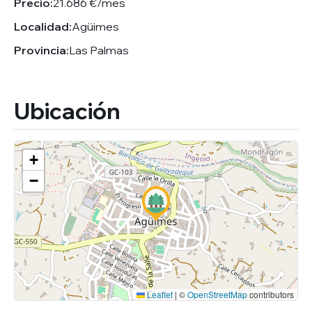
Precio:
21.686 €/mes
Localidad:
Agüimes
Provincia:
Las Palmas
Ubicación
+
−
Leaflet
|
©
OpenStreetMap
contributors