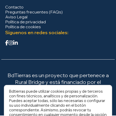
Contacto
Preguntas frecuentes (FAQs)
Aviso Legal
Política de privacidad
Política de cookies
Síguenos en redes sociales:
BdTierras es un proyecto que pertenece a
Rural Bridge y está financiado por el
Ministerio para la Transición Ecológica y el
Bdtierras puede utilizar cookies propias y de terceros
Reto Demográfico (MITECO).
con fines técnicos, analíticos y de personalización.
Puedes aceptar todas, sólo las necesarias o configurar
su uso individualmente clicando en el botón
correspondiente. Asimismo, podrás revocar tu
consentimiento en cualquier momento desde la opción