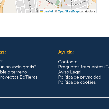
Leaflet
|
©
OpenStreetMap
contributors
as:
Ayuda:
s?
Contacto
un anuncio gratis?
Preguntas frecuentes (
ble o terreno
Aviso Legal
royectos BdTieras
Política de privacidad
Política de cookies