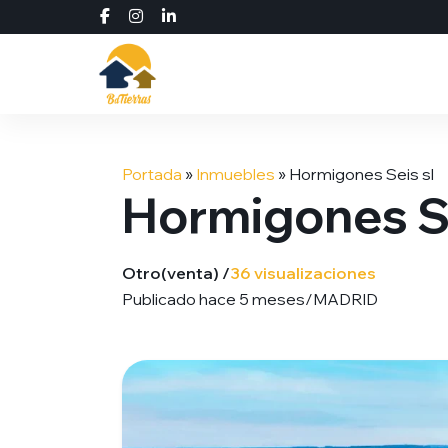
Saltar
al
Portada
»
Inmuebles
»
Hormigones Seis sl
contenido
Hormigones Se
Otro
(venta) /
36 visualizaciones
Publicado hace 5 meses
/
MADRID