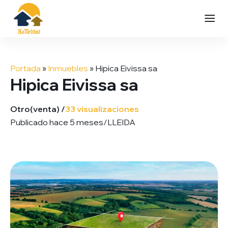
Saltar
al
Portada
»
Inmuebles
»
Hipica Eivissa sa
contenido
Hipica Eivissa sa
Otro
(venta) /
33 visualizaciones
Publicado hace 5 meses
/
LLEIDA