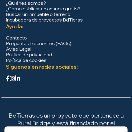
¿Quiénes somos?
¿Cómo publicar un anuncio gratis?
Buscar un inmueble o terreno
Incubadora de proyectos BdTieras
Ayuda:
Contacto
Preguntas frecuentes (FAQs)
Aviso Legal
Política de privacidad
Política de cookies
Síguenos en redes sociales:
BdTierras es un proyecto que pertenece a
Rural Bridge y está financiado por el
Ministerio para la Transición Ecológica y el