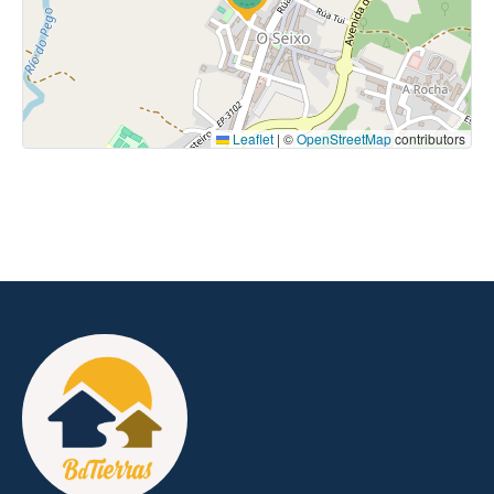
Leaflet
|
©
OpenStreetMap
contributors