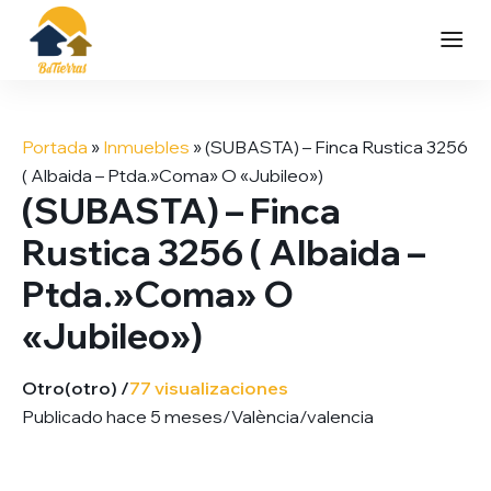
Saltar
al
Portada
»
Inmuebles
»
(SUBASTA) – Finca Rustica 3256
contenido
( Albaida – Ptda.»Coma» O «Jubileo»)
(SUBASTA) – Finca
Rustica 3256 ( Albaida –
Ptda.»Coma» O
«Jubileo»)
Otro
(otro) /
77 visualizaciones
Publicado hace 5 meses
/
València/valencia