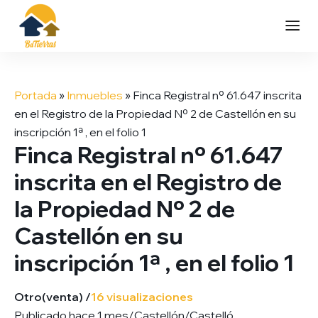
Saltar
al
Portada
»
Inmuebles
»
Finca Registral nº 61.647 inscrita
contenido
en el Registro de la Propiedad Nº 2 de Castellón en su
inscripción 1ª , en el folio 1
Finca Registral nº 61.647
inscrita en el Registro de
la Propiedad Nº 2 de
Castellón en su
inscripción 1ª , en el folio 1
Otro
(venta) /
16 visualizaciones
Publicado hace 1 mes
/
Castellón/Castelló