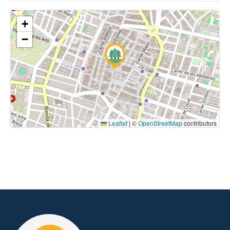
+
−
Leaflet
|
©
OpenStreetMap
contributors