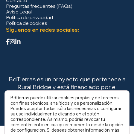
Contacto
Preguntas frecuentes (FAQs)
Aviso Legal
Política de privacidad
Política de cookies
Síguenos en redes sociales:
BdTierras es un proyecto que pertenece a
Rural Bridge y está financiado por el
Ministerio para la Transición Ecológica y el
Bdtierras puede utilizar cookies propias y de terceros
Reto Demográfico (MITECO).
con fines técnicos, analíticos y de personalización.
Puedes aceptar todas, sólo las necesarias o configurar
su uso individualmente clicando en el botón
correspondiente. Asimismo, podrás revocar tu
consentimiento en cualquier momento desde la opción
de
configuración
. Si deseas obtener información más