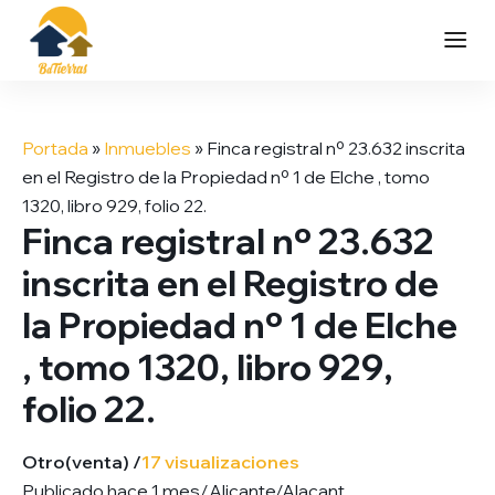
Saltar
al
Portada
»
Inmuebles
»
Finca registral nº 23.632 inscrita
contenido
en el Registro de la Propiedad nº 1 de Elche , tomo
1320, libro 929, folio 22.
Finca registral nº 23.632
inscrita en el Registro de
la Propiedad nº 1 de Elche
, tomo 1320, libro 929,
folio 22.
Otro
(venta) /
17 visualizaciones
Publicado hace 1 mes
/
Alicante/Alacant