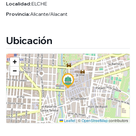
Localidad:
ELCHE
Provincia:
Alicante/Alacant
Ubicación
+
−
Leaflet
|
©
OpenStreetMap
contributors