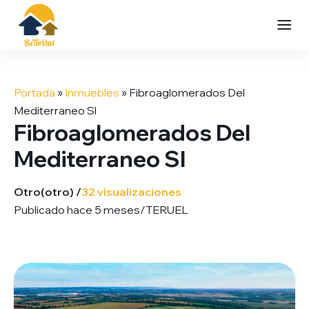
Saltar
al
Portada
»
Inmuebles
»
Fibroaglomerados Del
contenido
Mediterraneo Sl
Fibroaglomerados Del
Mediterraneo Sl
Otro
(otro) /
32 visualizaciones
Publicado hace 5 meses
/
TERUEL