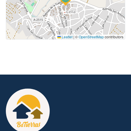
Leaflet
|
©
OpenStreetMap
contributors