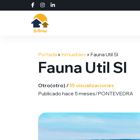
Saltar
al
Portada
»
Inmuebles
»
Fauna Util Sl
contenido
Fauna Util Sl
Otro
(otro) /
35 visualizaciones
Publicado hace 5 meses
/
PONTEVEDRA