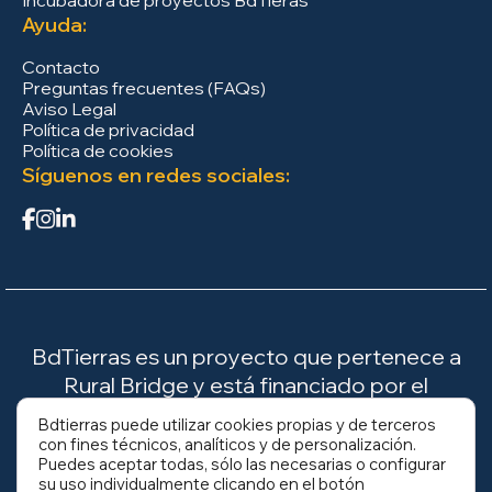
Incubadora de proyectos BdTieras
Ayuda:
Contacto
Preguntas frecuentes (FAQs)
Aviso Legal
Política de privacidad
Política de cookies
Síguenos en redes sociales:
BdTierras es un proyecto que pertenece a
Rural Bridge y está financiado por el
Ministerio para la Transición Ecológica y el
Bdtierras puede utilizar cookies propias y de terceros
Reto Demográfico (MITECO).
con fines técnicos, analíticos y de personalización.
Puedes aceptar todas, sólo las necesarias o configurar
su uso individualmente clicando en el botón