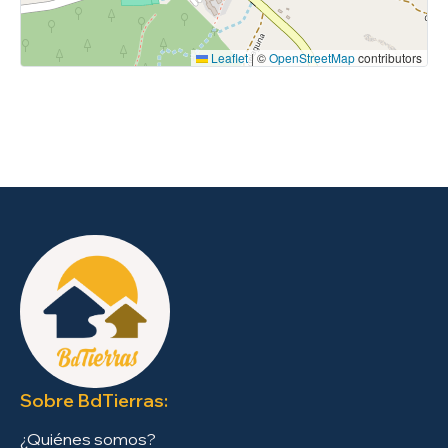
Leaflet
|
©
OpenStreetMap
contributors
Sobre BdTierras:
¿Quiénes somos?