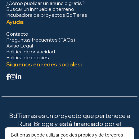
¿Cómo publicar un anuncio gratis?
Buscar un inmueble o terreno
Incubadora de proyectos BdTieras
Ayuda:
Contacto
Preguntas frecuentes (FAQs)
Aviso Legal
Política de privacidad
Política de cookies
Síguenos en redes sociales:
BdTierras es un proyecto que pertenece a
Rural Bridge y está financiado por el
Ministerio para la Transición Ecológica y el
Bdtierras puede utilizar cookies propias y de terceros