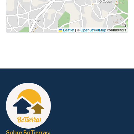
Leaflet
|
©
OpenStreetMap
contributors
Sobre BdTierras: