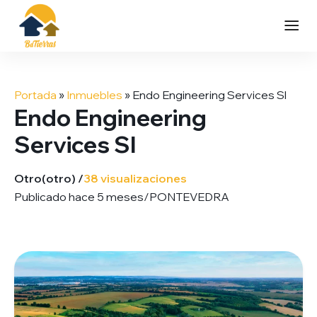
Saltar
al
Portada
»
Inmuebles
»
Endo Engineering Services Sl
contenido
Endo Engineering
Services Sl
Otro
(otro) /
38 visualizaciones
Publicado hace 5 meses
/
PONTEVEDRA