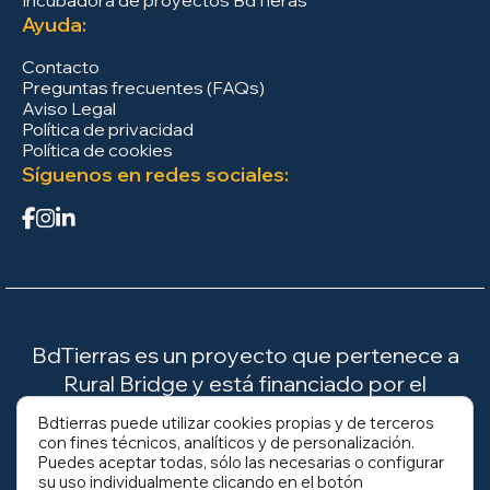
Incubadora de proyectos BdTieras
Ayuda:
Contacto
Preguntas frecuentes (FAQs)
Aviso Legal
Política de privacidad
Política de cookies
Síguenos en redes sociales:
BdTierras es un proyecto que pertenece a
Rural Bridge y está financiado por el
Ministerio para la Transición Ecológica y el
Bdtierras puede utilizar cookies propias y de terceros
Reto Demográfico (MITECO).
con fines técnicos, analíticos y de personalización.
Puedes aceptar todas, sólo las necesarias o configurar
su uso individualmente clicando en el botón