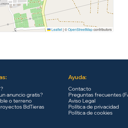
Leaflet
|
©
OpenStreetMap
contributors
as:
Ayuda:
s?
Contacto
un anuncio gratis?
Preguntas frecuentes (
ble o terreno
Aviso Legal
royectos BdTieras
Política de privacidad
Política de cookies