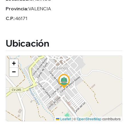
Provincia:
VALENCIA
C.P.:
46171
Ubicación
+
−
Leaflet
|
©
OpenStreetMap
contributors