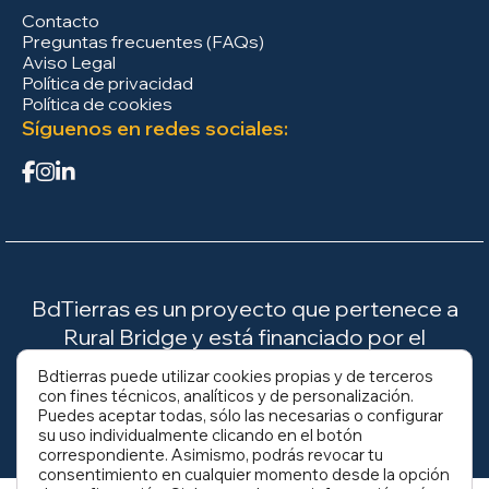
Contacto
Preguntas frecuentes (FAQs)
Aviso Legal
Política de privacidad
Política de cookies
Síguenos en redes sociales:
BdTierras es un proyecto que pertenece a
Rural Bridge y está financiado por el
Ministerio para la Transición Ecológica y el
Bdtierras puede utilizar cookies propias y de terceros
Reto Demográfico (MITECO).
con fines técnicos, analíticos y de personalización.
Puedes aceptar todas, sólo las necesarias o configurar
su uso individualmente clicando en el botón
correspondiente. Asimismo, podrás revocar tu
consentimiento en cualquier momento desde la opción