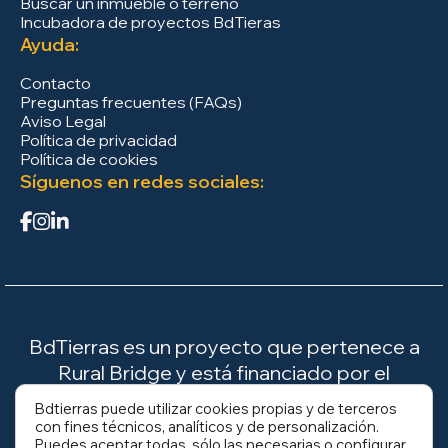
Buscar un inmueble o terreno
Incubadora de proyectos BdTieras
Ayuda:
Contacto
Preguntas frecuentes (FAQs)
Aviso Legal
Política de privacidad
Política de cookies
Síguenos en redes sociales:
BdTierras es un proyecto que pertenece a
Rural Bridge y está financiado por el
Ministerio para la Transición Ecológica y el
Bdtierras puede utilizar cookies propias y de terceros
Reto Demográfico (MITECO).
con fines técnicos, analíticos y de personalización.
Puedes aceptar todas, sólo las necesarias o configurar