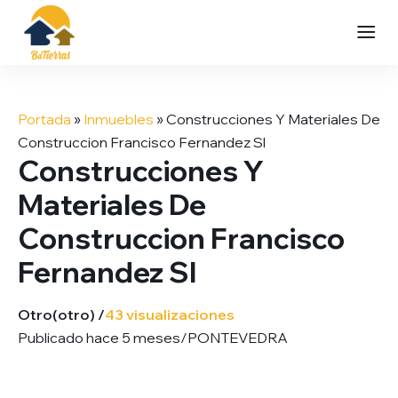
Saltar
al
Portada
»
Inmuebles
»
Construcciones Y Materiales De
contenido
Construccion Francisco Fernandez Sl
Construcciones Y
Materiales De
Construccion Francisco
Fernandez Sl
Otro
(otro) /
43 visualizaciones
Publicado hace 5 meses
/
PONTEVEDRA