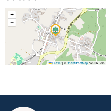
+
−
Leaflet
|
©
OpenStreetMap
contributors