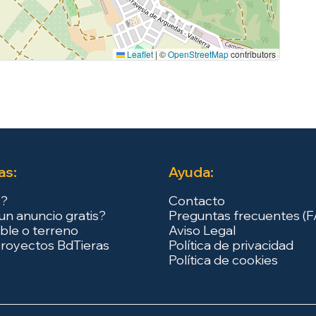
Leaflet
|
©
OpenStreetMap
contributors
as:
Ayuda:
s?
Contacto
un anuncio gratis?
Preguntas frecuentes (
ble o terreno
Aviso Legal
royectos BdTieras
Política de privacidad
Política de cookies