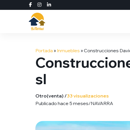
Saltar
al
Portada
»
Inmuebles
»
Construcciones David
contenido
Construccione
sl
Otro
(venta) /
33 visualizaciones
Publicado hace 5 meses
/
NAVARRA