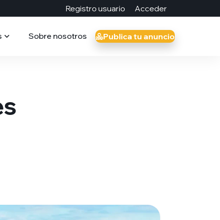
Registro usuario
Acceder
s
Sobre nosotros
Publica tu anuncio
es