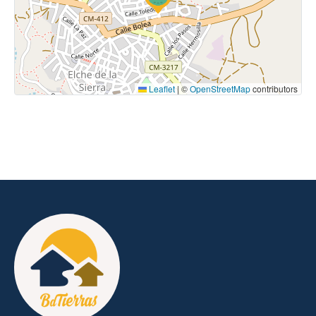
Leaflet
|
©
OpenStreetMap
contributors