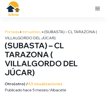
Saltar
al
Portada
»
Inmuebles
»
(SUBASTA) – CL TARAZONA (
contenido
VILLALGORDO DEL JÚCAR)
(SUBASTA) – CL
TARAZONA (
VILLALGORDO DEL
JÚCAR)
Otro
(otro) /
43 visualizaciones
Publicado hace 5 meses
/
Albacete