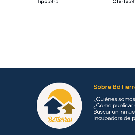
Tipo:
otro
Oferta:
ot
Sobre BdTierr
¿Quiénes somo
¿Cómo publicar 
Buscar un inmue
Incubadora de p