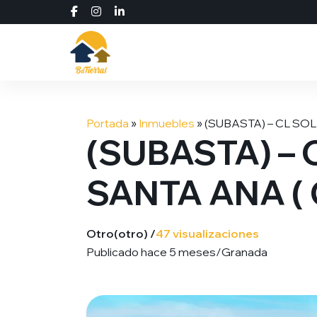
Saltar
al
Portada
»
Inmuebles
»
(SUBASTA) – CL SO
contenido
(SUBASTA) –
SANTA ANA (
Otro
(otro) /
47 visualizaciones
Publicado hace 5 meses
/
Granada