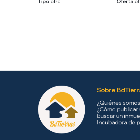
Tipo:
otro
Oferta:
ot
Sobre BdTierr
¿Quiénes somo
¿Cómo publicar 
Buscar un inmue
Incubadora de p