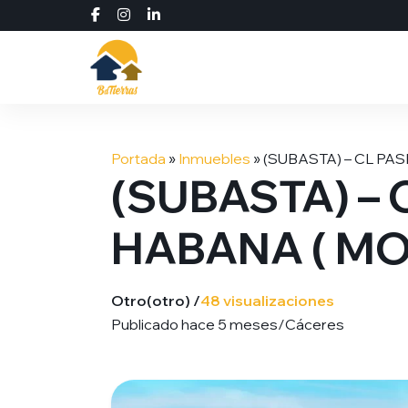
Saltar
al
Portada
»
Inmuebles
»
(SUBASTA) – CL P
contenido
(SUBASTA) – 
HABANA ( M
Otro
(otro) /
48 visualizaciones
Publicado hace 5 meses
/
Cáceres