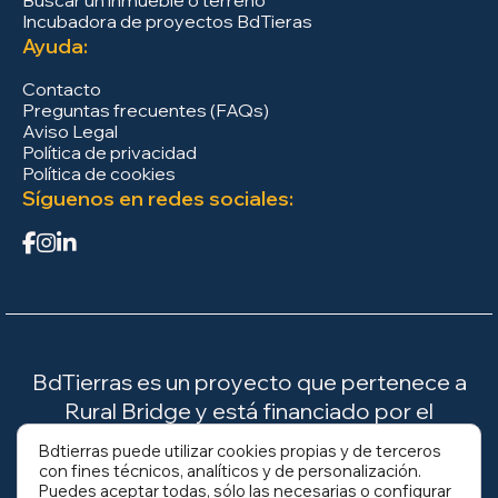
Incubadora de proyectos BdTieras
Ayuda:
Contacto
Preguntas frecuentes (FAQs)
Aviso Legal
Política de privacidad
Política de cookies
Síguenos en redes sociales:
BdTierras es un proyecto que pertenece a
Rural Bridge y está financiado por el
Ministerio para la Transición Ecológica y el
Bdtierras puede utilizar cookies propias y de terceros
Reto Demográfico (MITECO).
con fines técnicos, analíticos y de personalización.
Puedes aceptar todas, sólo las necesarias o configurar