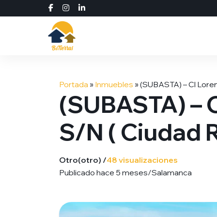
Saltar
al
Portada
»
Inmuebles
»
(SUBASTA) – Cl Loren
contenido
(SUBASTA) – C
S/N ( Ciudad 
Otro
(otro) /
48 visualizaciones
Publicado hace 5 meses
/
Salamanca