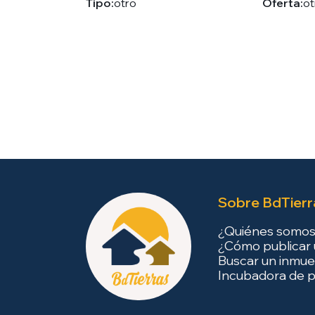
Tipo:
otro
Oferta:
ot
Sobre BdTierr
¿Quiénes somo
¿Cómo publicar 
Buscar un inmue
Incubadora de p