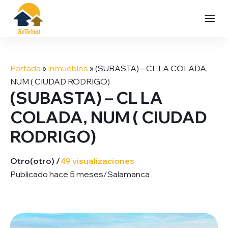
Saltar
al
Portada
»
Inmuebles
»
(SUBASTA) – CL LA COLADA,
contenido
NUM ( CIUDAD RODRIGO)
(SUBASTA) – CL LA
COLADA, NUM ( CIUDAD
RODRIGO)
Otro
(otro) /
49 visualizaciones
Publicado hace 5 meses
/
Salamanca