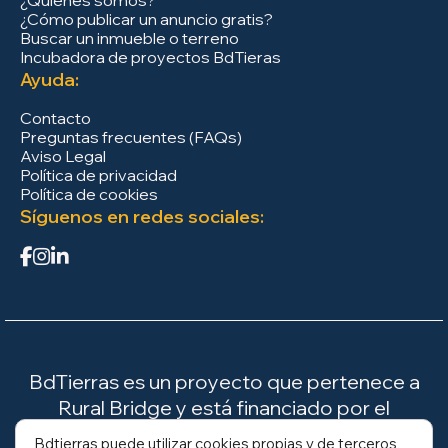
¿Cómo publicar un anuncio gratis?
Buscar un inmueble o terreno
Incubadora de proyectos BdTieras
Ayuda:
Contacto
Preguntas frecuentes (FAQs)
Aviso Legal
Política de privacidad
Política de cookies
Síguenos en redes sociales:
BdTierras es un proyecto que pertenece a
Rural Bridge y está financiado por el
Ministerio para la Transición Ecológica y el
Bdtierras puede utilizar cookies propias y de terceros