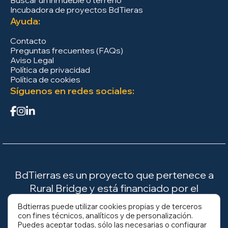
Incubadora de proyectos BdTieras
Ayuda:
Contacto
Preguntas frecuentes (FAQs)
Aviso Legal
Política de privacidad
Política de cookies
Síguenos en redes sociales:
BdTierras es un proyecto que pertenece a
Rural Bridge y está financiado por el
Ministerio para la Transición Ecológica y el
Bdtierras puede utilizar cookies propias y de terceros
Reto Demográfico (MITECO).
con fines técnicos, analíticos y de personalización.
Puedes aceptar todas, sólo las necesarias o configurar