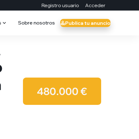
Registro usuario
Acceder
s
Sobre nosotros
Publica tu anuncio
o
o
a
480.000 €