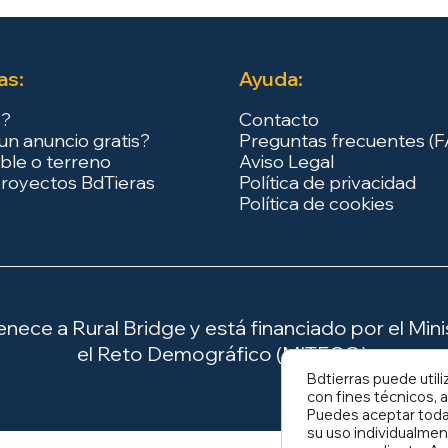
as:
Ayuda:
s?
Contacto
un anuncio gratis?
Preguntas frecuentes (
ble o terreno
Aviso Legal
royectos BdTieras
Política de privacidad
Política de cookies
ece a Rural Bridge y está financiado por el Minis
el Reto Demográfico (MITECO).
Bdtierras puede utili
con fines técnicos, a
Puedes aceptar todas
su uso individualmen