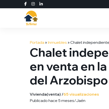
Saltar
al
Portada
»
Inmuebles
»
Chalet independiente 
contenido
Chalet indepe
en venta en la
del Arzobispo
Vivienda
(venta) /
65 visualizaciones
Publicado hace 5 meses
/
Jaén