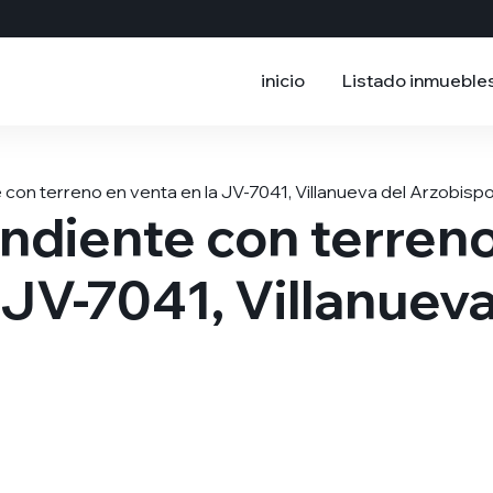
inicio
Listado inmueble
con terreno en venta en la JV-7041, Villanueva del Arzobisp
ndiente con terren
 JV-7041, Villanuev