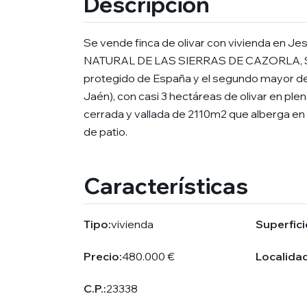
Descripción
Se vende finca de olivar con vivienda en Je
NATURAL DE LAS SIERRAS DE CAZORLA, SE
protegido de España y el segundo mayor de 
Jaén), con casi 3 hectáreas de olivar en pl
cerrada y vallada de 2110m2 que alberga en 
de patio.
Características
Tipo:
vivienda
Superfici
Precio:
480.000 €
Localidad
C.P.:
23338