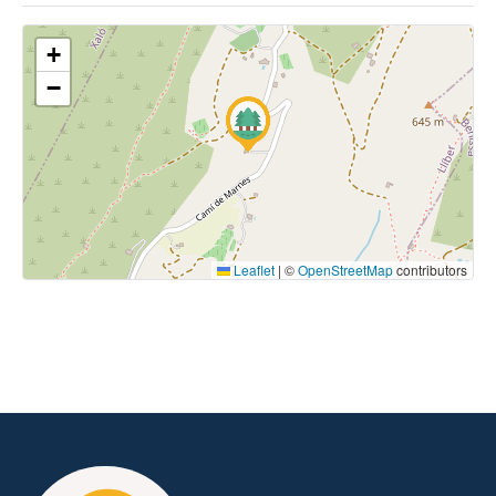
+
−
Leaflet
|
©
OpenStreetMap
contributors