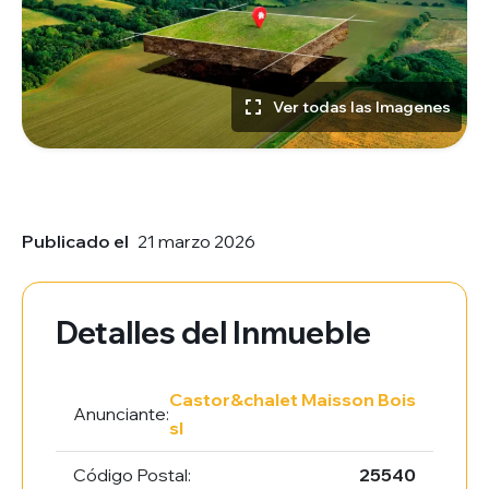
Ver todas las Imagenes
Publicado el
21 marzo 2026
Detalles del Inmueble
Castor&chalet Maisson Bois
Anunciante:
sl
Código Postal:
25540