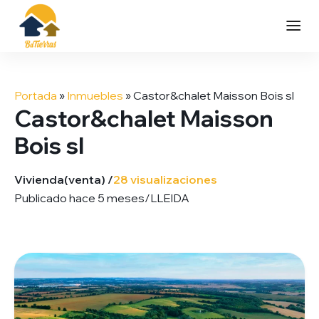
Saltar
al
Portada
»
Inmuebles
»
Castor&chalet Maisson Bois sl
contenido
Castor&chalet Maisson
Bois sl
Vivienda
(venta) /
28 visualizaciones
Publicado hace 5 meses
/
LLEIDA