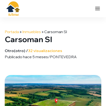
Saltar
al
Portada
»
Inmuebles
»
Carsoman Sl
contenido
Carsoman Sl
Otro
(otro) /
32 visualizaciones
Publicado hace 5 meses
/
PONTEVEDRA