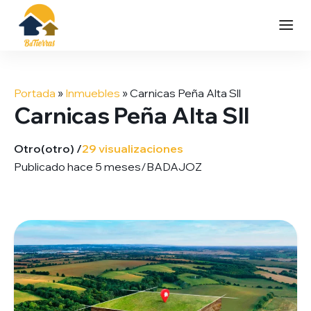
Saltar
al
Portada
»
Inmuebles
»
Carnicas Peña Alta Sll
contenido
Carnicas Peña Alta Sll
Otro
(otro) /
29 visualizaciones
Publicado hace 5 meses
/
BADAJOZ