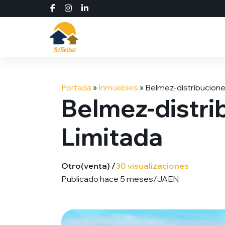
Saltar
al
Portada
»
Inmuebles
»
Belmez-distribucion
contenido
Belmez-distri
Limitada
Otro
(venta) /
30 visualizaciones
Publicado hace 5 meses
/
JAEN