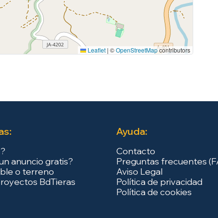
Leaflet
|
©
OpenStreetMap
contributors
as:
Ayuda:
s?
Contacto
un anuncio gratis?
Preguntas frecuentes (
ble o terreno
Aviso Legal
royectos BdTieras
Política de privacidad
Política de cookies