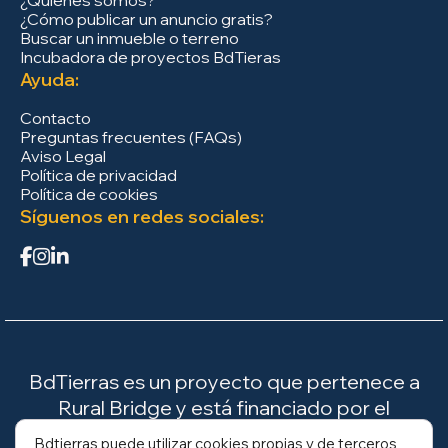
¿Cómo publicar un anuncio gratis?
Buscar un inmueble o terreno
Incubadora de proyectos BdTieras
Ayuda:
Contacto
Preguntas frecuentes (FAQs)
Aviso Legal
Política de privacidad
Política de cookies
Síguenos en redes sociales:
BdTierras es un proyecto que pertenece a
Rural Bridge y está financiado por el
Ministerio para la Transición Ecológica y el
Bdtierras puede utilizar cookies propias y de terceros