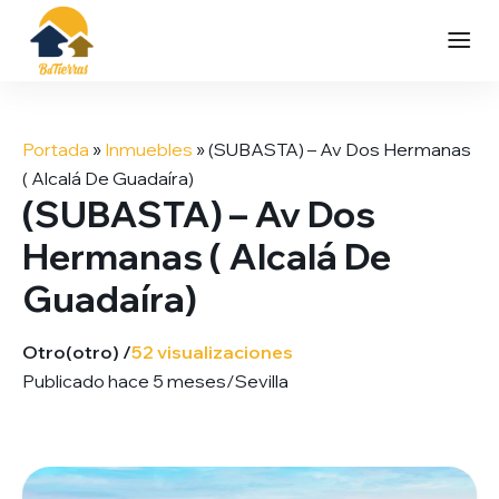
Saltar
al
Portada
»
Inmuebles
»
(SUBASTA) – Av Dos Hermanas
contenido
( Alcalá De Guadaíra)
(SUBASTA) – Av Dos
Hermanas ( Alcalá De
Guadaíra)
Otro
(otro) /
52 visualizaciones
Publicado hace 5 meses
/
Sevilla