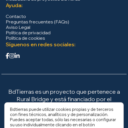
Ayuda:
Contacto
Preguntas frecuentes (FAQs)
Aviso Legal
Política de privacidad
Política de cookies
Síguenos en redes sociales:
BdTierras es un proyecto que pertenece a
Rural Bridge y está financiado por el
Ministerio para la Transición Ecológica y el
Bdtierras puede utilizar cookies propias y de terceros
Reto Demográfico (MITECO).
con fines técnicos, analíticos y de personalización.
Puedes aceptar todas, sólo las necesarias o configurar
su uso individualmente clicando en el botón