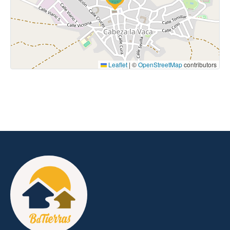
Leaflet
|
©
OpenStreetMap
contributors