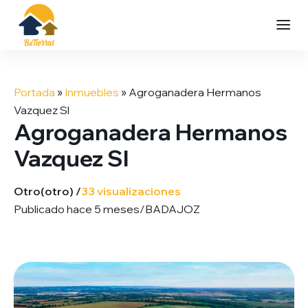
Saltar
al
Portada
»
Inmuebles
»
Agroganadera Hermanos
contenido
Vazquez Sl
Agroganadera Hermanos
Vazquez Sl
Otro
(otro) /
33 visualizaciones
Publicado hace 5 meses
/
BADAJOZ