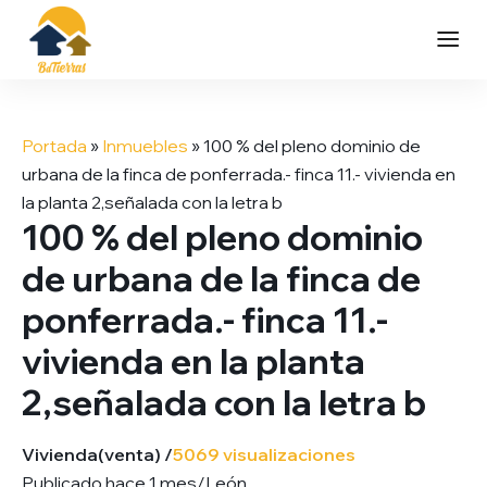
Saltar
al
Portada
»
Inmuebles
»
100 % del pleno dominio de
contenido
urbana de la finca de ponferrada.- finca 11.- vivienda en
la planta 2,señalada con la letra b
100 % del pleno dominio
de urbana de la finca de
ponferrada.- finca 11.-
vivienda en la planta
2,señalada con la letra b
Vivienda
(venta) /
5069 visualizaciones
Publicado hace 1 mes
/
León