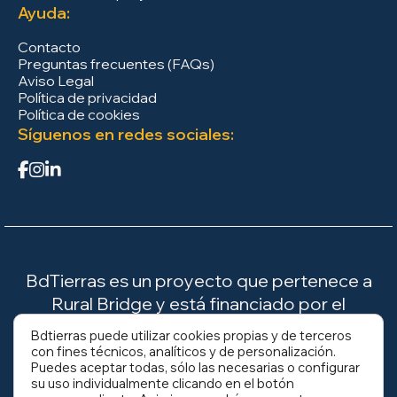
Ayuda:
Contacto
Preguntas frecuentes (FAQs)
Aviso Legal
Política de privacidad
Política de cookies
Síguenos en redes sociales:
BdTierras es un proyecto que pertenece a
Rural Bridge y está financiado por el
Ministerio para la Transición Ecológica y el
Bdtierras puede utilizar cookies propias y de terceros
Reto Demográfico (MITECO).
con fines técnicos, analíticos y de personalización.
Puedes aceptar todas, sólo las necesarias o configurar
su uso individualmente clicando en el botón